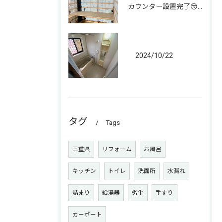
カウンター設置完了😙 なんとか😁
2024/10/22
タグ
Tags
三重県
リフォーム
お風呂
キッチン
トイレ
洗面所
水漏れ
詰まり
給湯器
劣化
手すり
カーポート