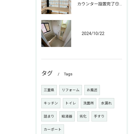
カウンター設置完了😙 なんとか😁
2024/10/22
タグ
Tags
三重県
リフォーム
お風呂
キッチン
トイレ
洗面所
水漏れ
詰まり
給湯器
劣化
手すり
カーポート