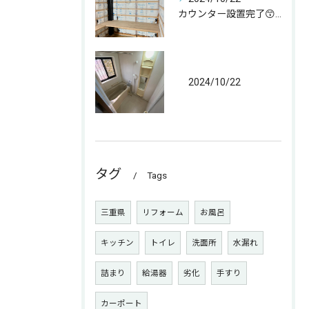
カウンター設置完了😙 なんとか😁
2024/10/22
タグ
Tags
三重県
リフォーム
お風呂
キッチン
トイレ
洗面所
水漏れ
詰まり
給湯器
劣化
手すり
カーポート