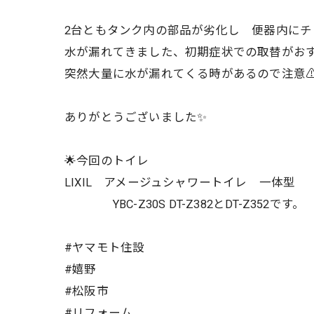
2台ともタンク内の部品が劣化し 便器内にチ
水が漏れてきました、初期症状での取替がお
突然大量に水が漏れてくる時があるので注意⚠
ありがとうございました✨
🌟今回のトイレ
LIXIL アメージュシャワートイレ
YBC-Z30S DT-Z382とDT-Z352です。
#ヤマモト住設
#嬉野
#松阪市
#リフォーム