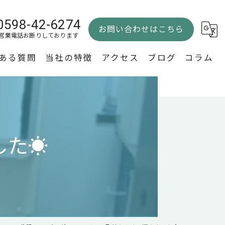
0598-42-6274
お問い合わせはこちら
営業電話お断りしております
ある質問
当社の特徴
アクセス
ブログ
コラム
水回り
内装
た☀️
外装
エクステリア
バリアフリー