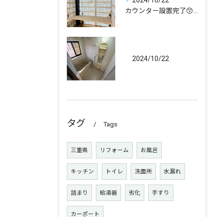
2024/10/22
カウンター設置完了😙 なんとか😁
2024/10/22
タグ
Tags
三重県
リフォーム
お風呂
キッチン
トイレ
洗面所
水漏れ
詰まり
給湯器
劣化
手すり
カーポート